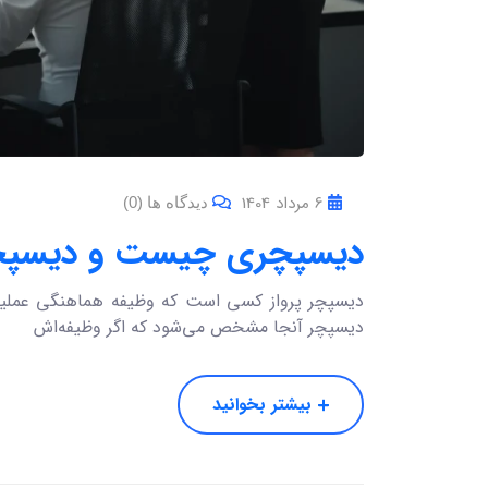
6 مرداد 1404
دیدگاه ها (0)
دیسپچری چیست و دیسپچر
دیسپچر پرواز کسی است که وظیفه هماهنگی عملیات
دیسپچر آنجا مشخص می‌شود که اگر وظیفه‌اش
بیشتر بخوانید